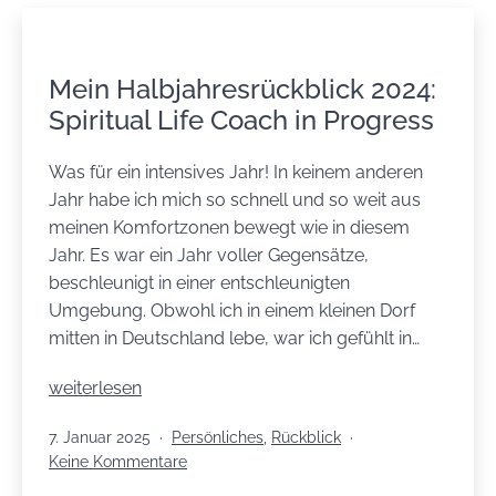
Mein Halbjahresrückblick 2024:
Spiritual Life Coach in Progress
Was für ein intensives Jahr! In keinem anderen
Jahr habe ich mich so schnell und so weit aus
meinen Komfortzonen bewegt wie in diesem
Jahr. Es war ein Jahr voller Gegensätze,
beschleunigt in einer entschleunigten
Umgebung. Obwohl ich in einem kleinen Dorf
mitten in Deutschland lebe, war ich gefühlt in…
Mein
weiterlesen
Halbjahresrückblick
Veröffentlicht
Kategorisiert
7. Januar 2025
Persönliches
,
Rückblick
2024:
am
als
zu
Keine Kommentare
Spiritual
Mein