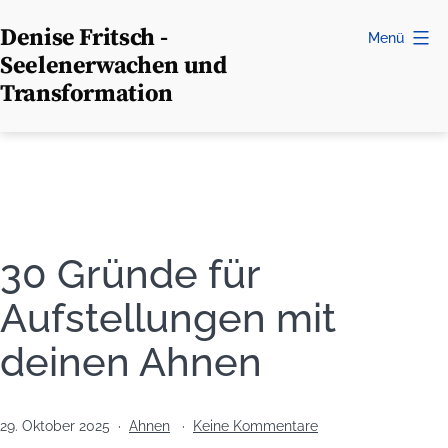
Zum
Denise Fritsch -
Menü
Inhalt
Seelenerwachen und
springen
Transformation
30 Gründe für
Aufstellungen mit
deinen Ahnen
Veröffentlicht
Kategorisiert
zu
29. Oktober 2025
Ahnen
Keine Kommentare
am
als
30