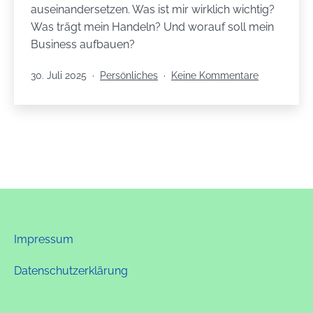
auseinandersetzen. Was ist mir wirklich wichtig?
Was trägt mein Handeln? Und worauf soll mein
Business aufbauen?
Veröffentlicht
Kategorisiert
zu
30. Juli 2025
Persönliches
Keine Kommentare
am
als
Meine
3
wichtigsten
Werte:
Authentizität
Spiritualität
und
Intuition
Impressum
Datenschutzerklärung